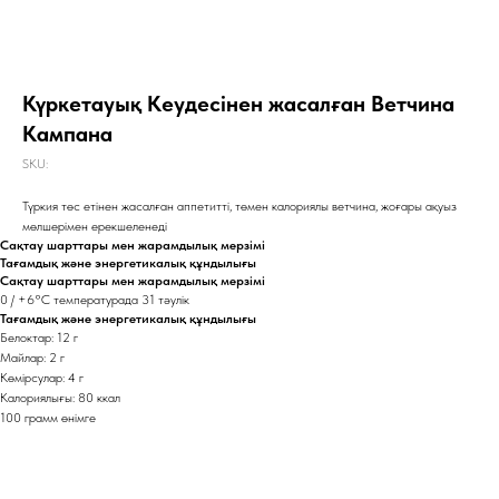
Күркетауық Кеудесінен жасалған Ветчина
Кампана
SKU:
Түркия төс етінен жасалған аппетитті, төмен калориялы ветчина, жоғары ақуыз
мөлшерімен ерекшеленеді
Сақтау шарттары мен жарамдылық мерзімі
Тағамдық және энергетикалық құндылығы
Сақтау шарттары мен жарамдылық мерзімі
0 / +6°С температурада 31 тәулік
Тағамдық және энергетикалық құндылығы
Белоктар: 12 г
Майлар: 2 г
Көмірсулар: 4 г
Калориялығы: 80 ккал
100 грамм өнімге