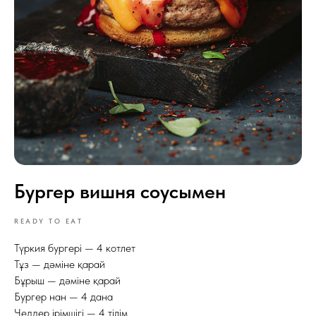
Бургер вишня соусымен
READY TO EAT
Түркия бургері — 4 котлет
Тұз — дәміне қарай
Бұрыш — дәміне қарай
Бургер нан — 4 дана
Чеддер ірімшігі — 4 тілім