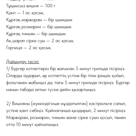
Тұқымсыз вишня — 100 г
Қант — 1 ас қасық
Құрғақ маржорам — бір шымшым
Құрғақ розмарин — бір шымшым
Құрғақ тимьян — бір шымшым
Ақ шарап сірке суы — 2 ас қасық
Горчица — 2 ас қасық
Дайындау тәсілі:
1/ Бургер котлеттерін бір жағынан 5 минут грильде пісіріңіз.
Оларды аударып, әр котлеттің үстіне бір тілім ірімшік қойып,
фольгамен жабыңыз да, тағы 5 минут грильде пісіріңіз. Бургер
нанын табада алтын түске дейін қызартыңыз.
2/ Вишняны (мүмкіндігінше мұздатылған) кастрюльге салып,
үстіне қант себіңіз. Қайнағанша қыздырып, 2 минут пісіріңіз.
Маржорам, розмарин, тимьян және сірке суын қосып, төмен
отта 10 минут қайнатыңыз.