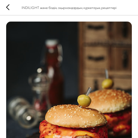
INDILIGHT және біздің оқырмандардың күркетауық рецептері