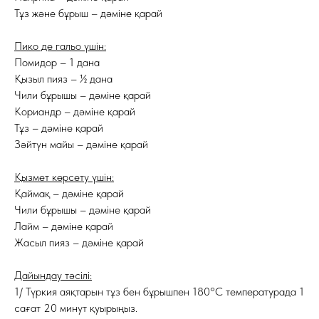
Тұз және бұрыш – дәміне қарай
Пико де гальо үшін:
Помидор – 1 дана
Қызыл пияз – ½ дана
Чили бұрышы – дәміне қарай
Кориандр – дәміне қарай
Тұз – дәміне қарай
Зәйтүн майы – дәміне қарай
Қызмет көрсету үшін:
Қаймақ – дәміне қарай
Чили бұрышы – дәміне қарай
Лайм – дәміне қарай
Жасыл пияз – дәміне қарай
Дайындау тәсілі:
1/ Түркия аяқтарын тұз бен бұрышпен 180°C температурада 1
сағат 20 минут қуырыңыз.