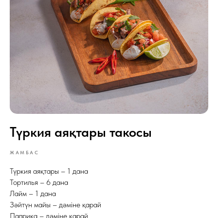
Түркия аяқтары такосы
ЖАМБАС
Түркия аяқтары – 1 дана
Тортилья – 6 дана
Лайм – 1 дана
Зәйтүн майы – дәміне қарай
Паприка – дәміне қарай